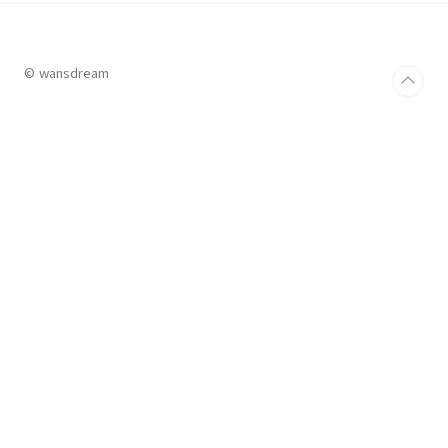
터를 사용해서 수정 # emacs /etc/ssh/sshd_config 다음과 같
이 수정하자 ------------------- ..
© wansdream