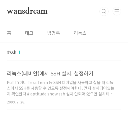
본문 바로가기
wansdream
홈
태그
방명록
리눅스
ssh
1
리눅스(데비안)에서 SSH 설치, 설정하기
PuTTY이나 Tera Term 등 SSH 터미널을 사용하고 싶을 때 리눅
스에서 SSH를 사용할 수 있도록 설정해야한다. 먼저 설치되어있는
지 확인한다 # aptitude show ssh 설치 안되어 있으면 설치해보
자~ # aptitude install ssh 설치 후 설정(선택사항) SSH터미널에
2009. 7. 26.
서 Root권한으로 접속 제한하기 먼저 백업부터 하자 (백업하는 습
관!!) # cp /etc/ssh/sshd_config
/etc/ssh/sshd_config.default 에디터로 설정한다~ vim에디터
사용해서 수정 # vim /etc/ssh/sshd_config 또는 emacs에디