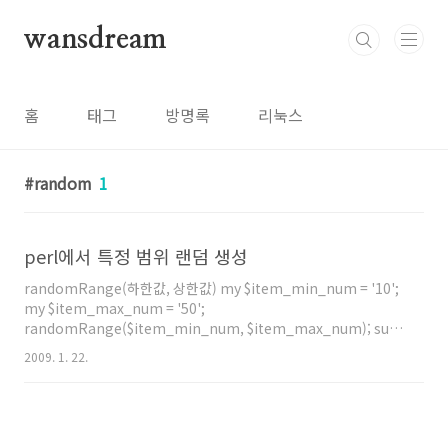
본문 바로가기
wansdream
홈
태그
방명록
리눅스
random
1
perl에서 특정 범위 랜덤 생성
randomRange(하한값, 상한값) my $item_min_num = '10';
my $item_max_num = '50';
randomRange($item_min_num, $item_max_num); sub
randomRange { my $num1 = shift; my $num2 = shift;
2009. 1. 22.
return int( (rand() * ($num2 - $num1 + 1)) + $num1 ); }