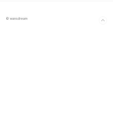
를 클릭하면 페이지는 반응없지만... 자바스크립트 안의 내용이 실
행된다... 새창띄우기 등의 처리를 할 수 있다~ ..
© wansdream