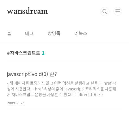
본문 바로가기
wansdream
홈
태그
방명록
리눅스
자바스크립트로
1
javascript:void(0) 란?
- 새 페이지를 로딩하지 않고 어떤 액션을 실행하고 싶을 때 href 속
성에 사용한다. - href 속성의 값에 javascript: 프리픽스를 사용해
서 자바스크립트 문장을 사용할 수 있다. == direct URL
JavaScript statements - 예제 News Flash - href는 어떤 값이
2009. 7. 25.
라도 있으면 해당 값을 새 페이지로 읽으려고 들기 때문에, 항상
null을 반환하는 void(0)를 호출해서 그걸 막는다. - void는 숫자
하나를 받는데, 내부에서 쓰진 않는다. void(1) 이렇게 해도 상관은
없겠다. 예제 TEST 결과 TEST 아래와 같이 응용할 수 있다.. 링크