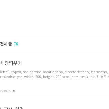
전체 글
76
새창띄우기
left=0, top=0, toolbar=no, location=no, directories=no, status=no
resizable=yes, width=200, height=200 scrollbars=resizable 일 
2005. 7. 20.
HTML 설명