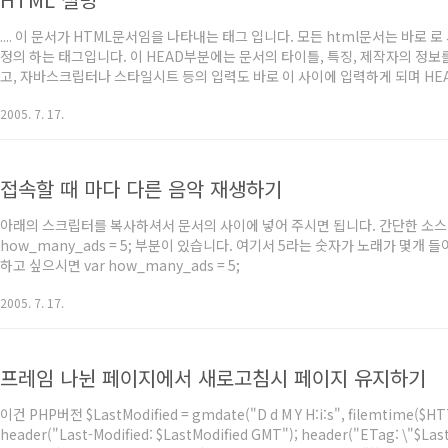
.... 이 문서가 HTML문서임을 나타내는 태그 입니다. 모든 html문서는 바로
정의 하는 태그입니다. 이 HEAD부분에는 문서의 타이틀, 특징, 제작자의 정
고, 자바스크립터나 스타일시트 등의 입력도 바로 이 사이에 입력하게 되며 H
는 나타나지 않는 부분입니다. 많은 강좌나 팁에서 문서의 HEAD안에 넣으라는
2005. 7. 17.
추가하라는 의미 입니다. 메타태그로 웹브라우즈 상에서 한글이 께어져 보이지
할때 자동으로 한글폰트(euc-kr)로 인코딩하게 해 줍니다. 메타태그로 각 검..
접속할 때 마다 다른 음악 재생하기
아래의 스크립터를 복사하셔서 문서의 사이에 넣어 주시면 됩니다. 간단한 소스 
how_many_ads = 5; 부분이 있습니다. 여기서 5라는 숫자가 노래가 몇개 
하고 싶으시면 var how_many_ads = 5;
2005. 7. 17.
프레임 나뉜 페이지에서 새로고침시 페이지 유지하기
이건 PHP버전 $LastModified = gmdate("D d M Y H:i:s", filemtime($
header("Last-Modified: $LastModified GMT"); header("ETag: \"$Las