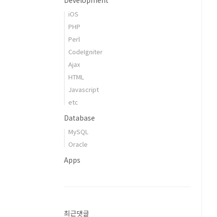
Development
iOS
PHP
Perl
CodeIgniter
Ajax
HTML
Javascript
etc
Database
MySQL
Oracle
Apps
최근댓글