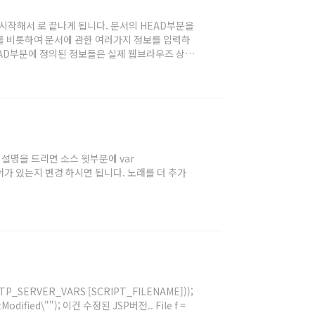
 로 시작해서 로 끝나게 됩니다. 문서의 HEAD부분을
보를 비롯하여 문서에 관한 여러가지 정보를 입력하
EAD부분에 정의된 정보들은 실제 웹브라우즈 상에
 말은 곧 HTML문서의 사이에 해당 팁의 소스를
 않토록 지정하는 태그로 브라우저가 문서를 로딩
설명을 드리면 소스 윗부분에 var
들어가 있는지 변경 하시면 됩니다. 노래를 더 추가
HTTP_SERVER_VARS [SCRIPT_FILENAME]));
tModified\""); 이건 수정된 JSP버전.. File f =