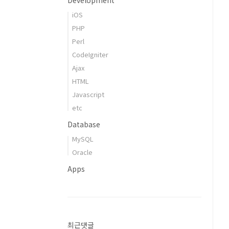
Development
iOS
PHP
Perl
CodeIgniter
Ajax
HTML
Javascript
etc
Database
MySQL
Oracle
Apps
최근댓글