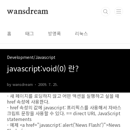
본문 바로가기
wansdream
홈
태그
방명록
리눅스
Development/Javascript
javascript:void(0) 란?
by wansdream
2009. 7. 25.
- 새 페이지를 로딩하지 않고 어떤 액션을 실행하고 싶을 때
href 속성에 사용한다.
- href 속성의 값에 javascript: 프리픽스를 사용해서 자바스
크립트 문장을 사용할 수 있다. == direct URL JavaScript
statements
- 예제 <a href="javascript: alert('News Flash!')">News