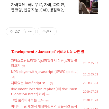
용노동부지정 우수훈련기관
자바학원, 국비무료, 자바, 파이썬,
웹코딩, 인공지능, CAD, 병점역2,3
번 전액국비무료(100% 지원)
공감
구독하기
'
Development
>
Javascript
' 카테고리의 다른 글
자바스크립트파일(*.js)파일에서 다른 js파일 불
2012.05.07
러오기
(0)
MP3 player with javascript ( SWFObject ....)
2012.05.02
(0)
재미있는 JavaScript 코드
2010.01.03
(0)
document.location.replace()와 documen
2009.07.25
t.location.href의 차이
(0)
그림 움직이게하는 코드
2008.01.20
(0)
미디어파일 재생시 재생퍼센트와 남은시간 표시
2006.07.18