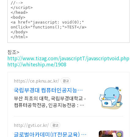
//-->

</script>

</head>

<body>

<a href="javascript: void(0);" 
onClick="functions();">TEST</a>

</body>

참조>
http://www.tizag.com/javascriptT/javascriptvoid.php
http://whiteship.me/1908
https://ce.pknu.ac.kr/
광고
국립부경대 컴퓨터인공지능학
부
부산 최초의 대학, 국립부경대학교 -
컴퓨터공학전공, 인공지능전공 : 과
학기술정보통신부 소프트웨어중심
대학 187억 선정
http://gvti.or.kr/
광고
글로벌아카데미(IT전문교육) 고