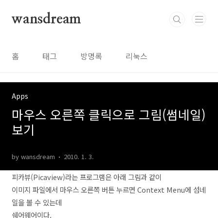
본문 바로가기
wansdream
홈
태그
방명록
리눅스
Apps
마우스 오른쪽 클릭으로 그림(썸네일)
보기
by wansdream
2010. 1. 3.
피카뷰(Picaview)라는 프로그램은 아래 그림과 같이
이미지 파일에서 마우스 오른쪽 버튼 누르면 Context Menu에 섬네
일을 볼 수 있는데
쉐어웨어이다.